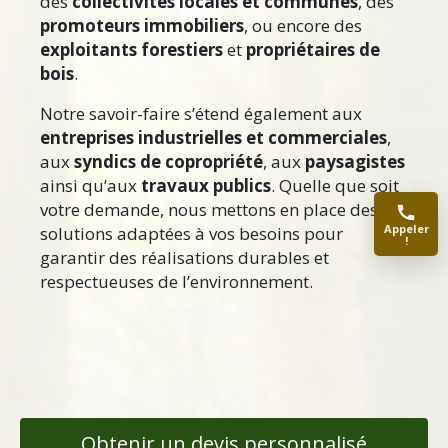
des
collectivités locales et communes
, des
promoteurs immobiliers
, ou encore des
exploitants forestiers
et
propriétaires de
bois
.
Notre savoir-faire s’étend également aux
entreprises industrielles et commerciales
,
aux
syndics de copropriété
, aux
paysagistes
ainsi qu’aux
travaux publics
. Quelle que soit
votre demande, nous mettons en place des
Appeler
solutions adaptées à vos besoins pour
!
garantir des réalisations durables et
respectueuses de l’environnement.
Obtenir un devis personnalisé