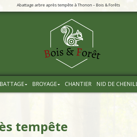
Abattage arbre après tempête à Thonon – Bois & Forêts
BATTAGE
BROYAGE
CHANTIER
NID DE CHENIL
rès tempête